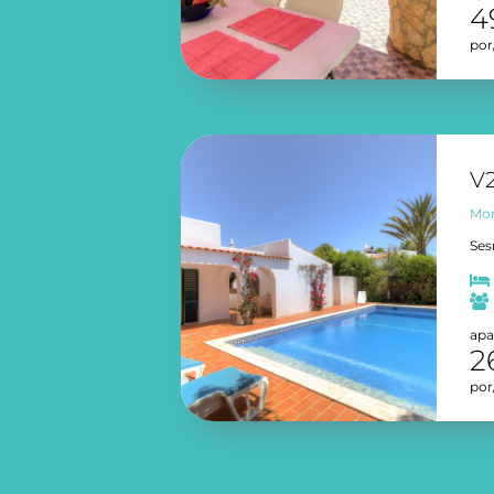
4
por
V2
Mor
Ses
apa
2
por