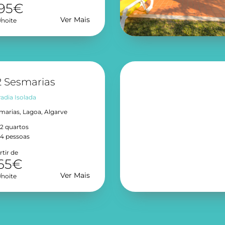
95€
Ver Mais
/noite
 Sesmarias
adia Isolada
marias, Lagoa, Algarve
2 quartos
4 pessoas
rtir de
65€
Ver Mais
/noite