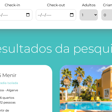
Check-in
Check-out
Adultos
Cria
sultados da pesqu
 Menir
adia Isolada
oa - Algarve
6 quartos
12 pessoas
rtir de