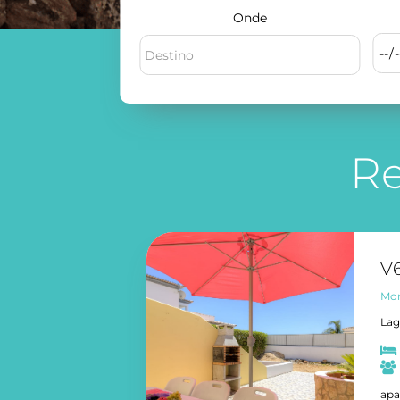
Onde
Re
V6
Mor
Lag
apa