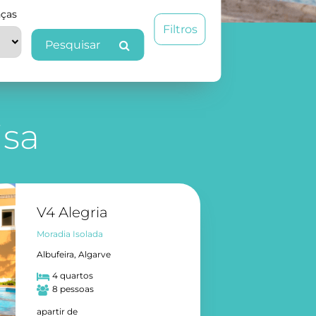
nças
Filtros
Pesquisar
isa
V4 Alegria
Moradia Isolada
Albufeira, Algarve
4 quartos
8 pessoas
apartir de