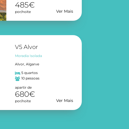
485€
Ver Mais
por/noite
V5 Alvor
Moradia Isolada
Alvor, Algarve
5 quartos
10 pessoas
apartir de
680€
Ver Mais
por/noite