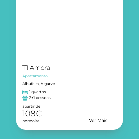
T1 Amora
Apartamento
Albufeira, Algarve
1 quartos
2+1 pessoas
apartir de
108€
Ver Mais
por/noite