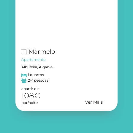
T1 Marmelo
Apartamento
Albufeira, Algarve
1 quartos
2+1 pessoas
apartir de
108€
Ver Mais
por/noite