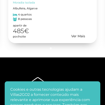
Moradia Isolada
Albufeira, Algarve
4 quartos
8 pessoas
apartir de
485€
Ver Mais
por/noite
Cookies e outras tecnologias ajudam a
Villas2GO2 a fornecer conteúdo mais
relevante e aprimorar sua experiência com
nossos produtos e serviços. Também nos